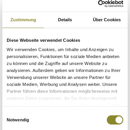
Zustimmung
Details
Über Cookies
Diese Webseite verwendet Cookies
Wir verwenden Cookies, um Inhalte und Anzeigen zu
personalisieren, Funktionen für soziale Medien anbieten
Blaser Daunenjacke HUNTEC OBSERVER - 3
zu können und die Zugriffe auf unsere Website zu
Farbvarianten
analysieren. Außerdem geben wir Informationen zu Ihrer
Verwendung unserer Website an unsere Partner für
Daunenjacken Herren
soziale Medien, Werbung und Analysen weiter. Unsere
Partner führen diese Informationen möglicherweise mit
weiteren Daten zusammen, die Sie ihnen bereitgestellt
€
219,95
€ 499.95 (UVP)
haben oder die sie im Rahmen Ihrer Nutzung der Dienste
Sie sparen € -280.95
gesammelt haben.
Einwilligungsauswahl
Notwendig