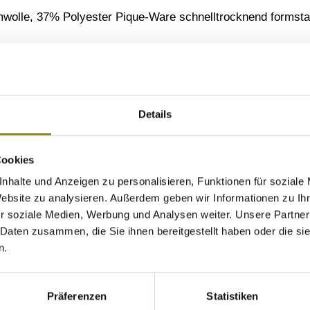
wolle, 37% Polyester Pique-Ware schnelltrocknend formstabi
n/Hersteller:
Ziegelstadel 1 88316 Isny Tel. +49 07562 702 0 email: in
Details
Cookies
nhalte und Anzeigen zu personalisieren, Funktionen für soziale
Website zu analysieren. Außerdem geben wir Informationen zu I
r soziale Medien, Werbung und Analysen weiter. Unsere Partner
 Daten zusammen, die Sie ihnen bereitgestellt haben oder die s
n.
Präferenzen
Statistiken