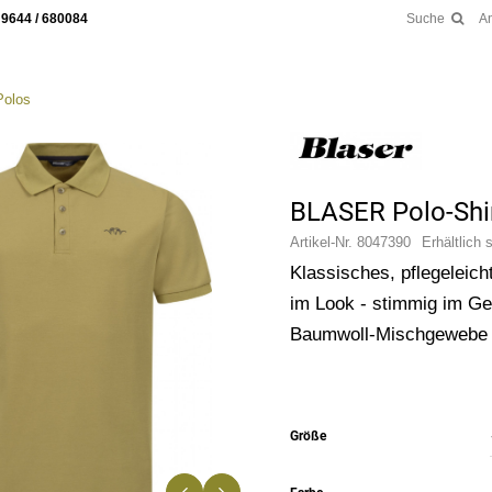
 9644 / 680084
Suche
A
Polos
BLASER Polo-Shir
Artikel-Nr.
8047390
Erhältlich 
Klassisches, pflegeleich
im Look - stimmig im Ge
Baumwoll-Mischgewebe
Größe