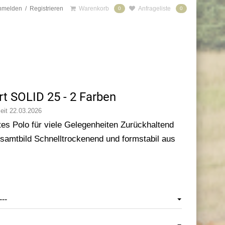
nmelden
/
Registrieren
Warenkorb
Anfrageliste
0
0
t SOLID 25 - 2 Farben
seit 22.03.2026
tes Polo für viele Gelegenheiten Zurückhaltend
samtbild Schnelltrockenend und formstabil aus
---