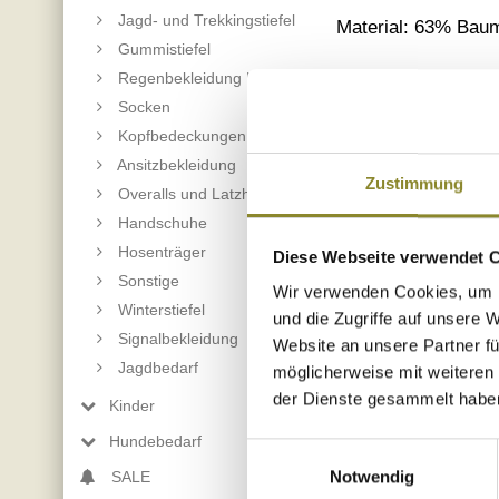
Jagd- und Trekkingstiefel
Material: 63% Baum
Gummistiefel
Regenbekleidung Herren
Produktinformatio
Socken
Blaser-Group GmbH 
Kopfbedeckungen
Ansitzbekleidung
Zustimmung
Overalls und Latzhosen
Handschuhe
Hosenträger
Diese Webseite verwendet 
Sonstige
zurück
Wir verwenden Cookies, um I
Winterstiefel
und die Zugriffe auf unsere 
Signalbekleidung
Website an unsere Partner fü
Jagdbedarf
möglicherweise mit weiteren
der Dienste gesammelt habe
Kinder
Hundebedarf
Einwilligungsauswahl
Notwendig
SALE