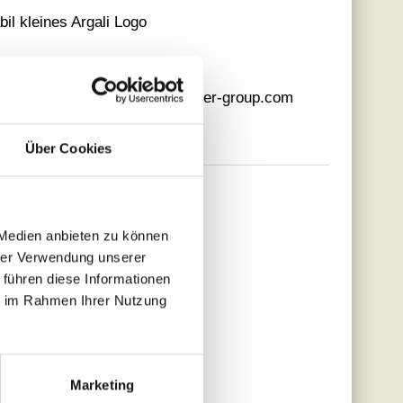
l kleines Argali Logo
fo@blaser-group.com www. blaser-group.com
Über Cookies
 Medien anbieten zu können
hrer Verwendung unserer
 führen diese Informationen
ie im Rahmen Ihrer Nutzung
Marketing