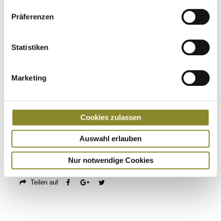
Gesichtsbedeckung
Präferenzen
en
Lieferbar
innerhalb 1-2 Tage
Statistiken
---
Farbe
l
Marketing
Anzahl
24,95
Cookies zulassen
€
Auswahl erlauben
Produkt anfragen
In den Warenkorb
Nur notwendige Cookies
Alle Preise inkl. MwSt. zzgl. Versandkosten
Teilen auf
men