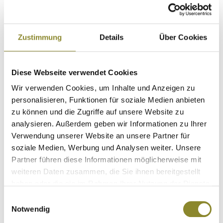
Zustimmung
Details
Über Cookies
Diese Webseite verwendet Cookies
Wir verwenden Cookies, um Inhalte und Anzeigen zu
personalisieren, Funktionen für soziale Medien anbieten
zu können und die Zugriffe auf unsere Website zu
analysieren. Außerdem geben wir Informationen zu Ihrer
Verwendung unserer Website an unsere Partner für
BLASER Rohrschal MULTI-TUBE - 3
soziale Medien, Werbung und Analysen weiter. Unsere
Farben
Partner führen diese Informationen möglicherweise mit
Artikel-Nr.
122074-113
weiteren Daten zusammen, die Sie ihnen bereitgestellt
Erhältlich seit 16.04.2023
haben oder die sie im Rahmen Ihrer Nutzung der Dienste
leichter, flexibler Wende-Rohrschal im Design blaze
gesammelt haben.
Einwilligungsauswahl
camo ! Aus atmungsaktivem Air-Stretch-Material (100%
Notwendig
Polyester) geeignet als Kopf-, Hals- oder
er