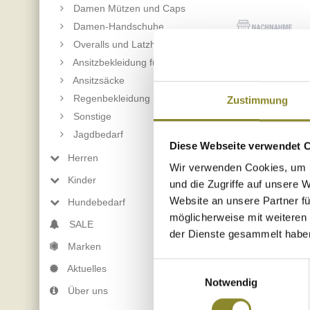
Damen Mützen und Caps
Damen-Handschuhe
Overalls und Latzhosen für Damen
Ansitzbekleidung für Damen
Ansitzsäcke
Regenbekleidung
Zustimmung
Sonstige
Jagdbedarf
Diese Webseite verwendet 
Herren
Wir verwenden Cookies, um I
Kinder
und die Zugriffe auf unsere 
Website an unsere Partner fü
Hundebedarf
möglicherweise mit weiteren
SALE
der Dienste gesammelt habe
Marken
Einwilligungsauswahl
Aktuelles
Notwendig
Über uns