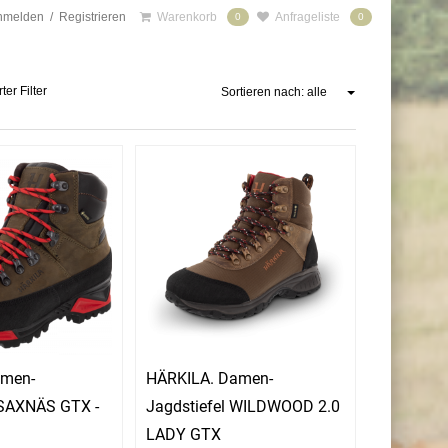
nmelden
/
Registrieren
Warenkorb
Anfrageliste
0
0
ter Filter
Sortieren nach: alle
amen-
HÄRKILA. Damen-
 SAXNÄS GTX -
Jagdstiefel WILDWOOD 2.0
n
LADY GTX