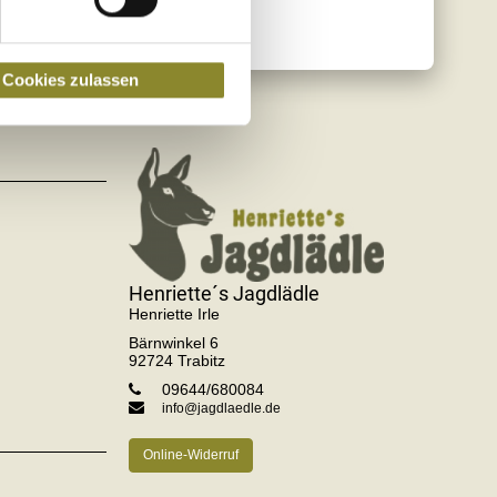
Cookies zulassen
Henriette´s Jagdlädle
Henriette
Irle
Bärnwinkel 6
92724
Trabitz
09644/680084
info@jagdlaedle.de
Online-Widerruf