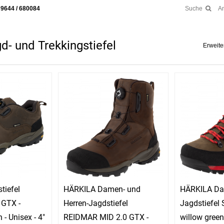
 9644 / 680084
Suche
A
- und Trekkingstiefel
Erweiter
tiefel
HÄRKILA Damen- und
HÄRKILA D
GTX -
Herren-Jagdstiefel
Jagdstiefel
 - Unisex - 4"
REIDMAR MID 2.0 GTX -
willow gree