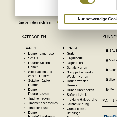
Nur notwendige Cook
Sie befinden sich hier:
Shop
Damen Jagd- und Trekkingstie
KATEGORIEN
KUNDE
DAMEN
HERREN
SAL
Damen-Jagdhosen
Gürtel
Schals
Jagdshorts
Mark
Daunenwesten
Jagdhosen
Damen
Schals Herren
Aktue
Steppjacken und -
Steppjacken und -
westen Damen
Westen Herren
Über
Softshell-Jacken
Daunenwesten
Damen
Herren
Benu
Damen-
Hundeführerjacken
Daunenjacken
Softshell-Jacken
Trachtenjacken
Trekking Halbschuhe
ZAHLU
Trachtenaccessoires
Tarnbekleidung
Trachtenblusen
Gamaschen und
Damen-
Beinlinge
Hundeführerhosen