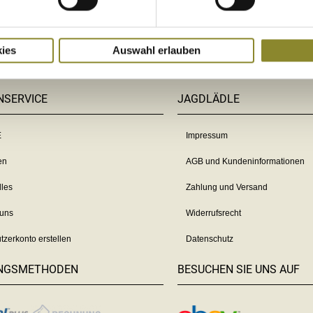
ies
Auswahl erlauben
fel
NSERVICE
JAGDLÄDLE
E
Impressum
en
AGB und Kundeninformationen
lles
Zahlung und Versand
 uns
Widerrufsrecht
tzerkonto erstellen
Datenschutz
NGSMETHODEN
BESUCHEN SIE UNS AUF