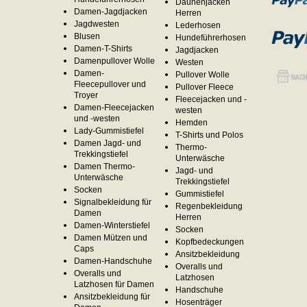
Daunenjacken
Damen-Jagdjacken
Herren
Jagdwesten
Lederhosen
Blusen
Hundeführerhosen
Damen-T-Shirts
Jagdjacken
Damenpullover Wolle
Westen
Damen-
Pullover Wolle
Fleecepullover und
Pullover Fleece
Troyer
Fleecejacken und -
Damen-Fleecejacken
westen
und -westen
Hemden
Lady-Gummistiefel
T-Shirts und Polos
Damen Jagd- und
Thermo-
Trekkingstiefel
Unterwäsche
Damen Thermo-
Jagd- und
Unterwäsche
Trekkingstiefel
Socken
Gummistiefel
Signalbekleidung für
Regenbekleidung
Damen
Herren
Damen-Winterstiefel
Socken
Damen Mützen und
Kopfbedeckungen
Caps
Ansitzbekleidung
Damen-Handschuhe
Overalls und
Overalls und
Latzhosen
Latzhosen für Damen
Handschuhe
Ansitzbekleidung für
Hosenträger