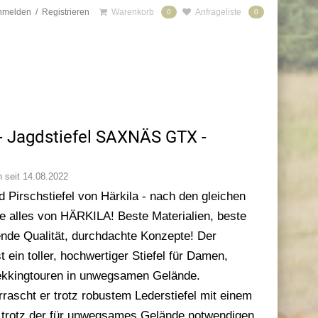
nmelden
/
Registrieren
Warenkorb
Anfrageliste
0
0
Jagdstiefel SAXNÄS GTX -
ch seit 14.08.2022
 Pirschstiefel von Härkila - nach den gleichen
wie alles von HÄRKILA! Beste Materialien, beste
ende Qualität, durchdachte Konzepte! Der
n toller, hochwertiger Stiefel für Damen,
rekkingtouren in unwegsamen Gelände.
rascht er trotz robustem Lederstiefel mit einem
 trotz der für unwegsames Gelände notwendigen