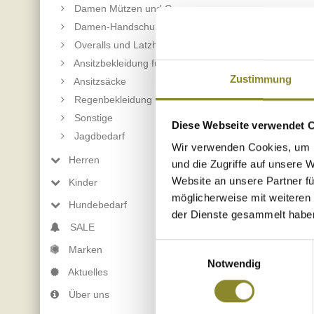
Damen Mützen und Caps
Damen-Handschuhe
Overalls und Latzhosen für Damen
Ansitzbekleidung für Damen
Zustimmung
Ansitzsäcke
Regenbekleidung
Ausstattung
Sonstige
Diese Webseite verwendet 
Jagdbedarf
Wir verwenden Cookies, um I
Extrem leicht und 
Herren
und die Zugriffe auf unsere 
Stabilität Sohle mi
Website an unsere Partner fü
Kinder
Performance Comfo
möglicherweise mit weiteren
Hundebedarf
der Dienste gesammelt habe
SALE
Einwilligungsauswahl
Marken
Notwendig
Aktuelles
Über uns
zurück