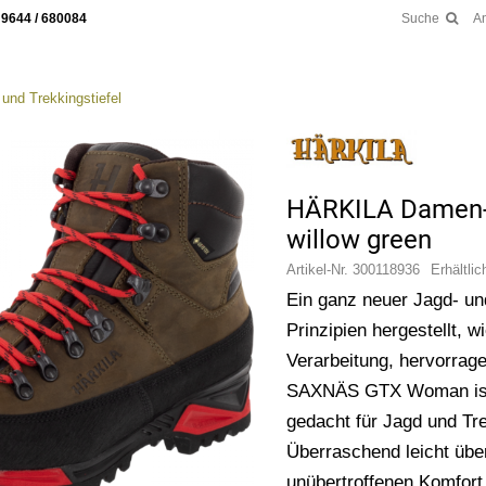
 9644 / 680084
Suche
A
und Trekkingstiefel
HÄRKILA Damen- 
willow green
Artikel-Nr.
300118936
Erhältli
Ein ganz neuer Jagd- und
Prinzipien hergestellt, 
Verarbeitung, hervorrag
SAXNÄS GTX Woman ist ei
gedacht für Jagd und T
Überraschend leicht über
unübertroffenen Komfort