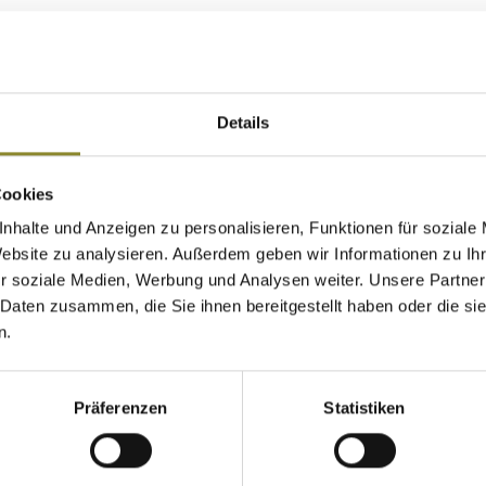
Alle Preise inkl. MwSt. zzgl. Vers
Details
Cookies
nhalte und Anzeigen zu personalisieren, Funktionen für soziale
stützend nur 580 gramm bei Größe 39 Hoher Laufkomfort wie 
Website zu analysieren. Außerdem geben wir Informationen zu I
t tiefem Profil und flexible Vibram-Sohle Obermaterial: Nubu
r soziale Medien, Werbung und Analysen weiter. Unsere Partner
rt 6" Schafthöhe Dual Density-Zwischensohle Geröllschut
 Daten zusammen, die Sie ihnen bereitgestellt haben oder die s
n.
Präferenzen
Statistiken