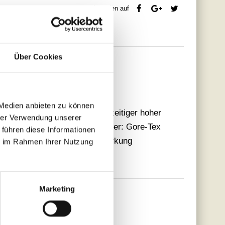
andkosten
Teilen auf
Über Cookies
 Medien anbieten zu können
einem Laufschuh - bei gleichzeitiger hoher
hrer Verwendung unserer
k-Leder, Härkila Memory fit Futter: Gore-Tex
 führen diese Informationen
z Umlaufende Mudguard-Verstärkung
ie im Rahmen Ihrer Nutzung
Marketing