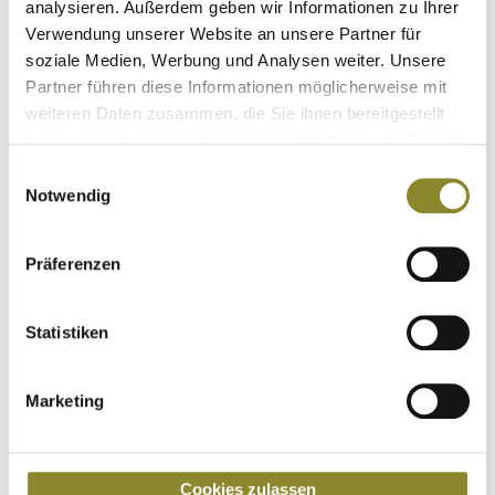
analysieren. Außerdem geben wir Informationen zu Ihrer
Verwendung unserer Website an unsere Partner für
soziale Medien, Werbung und Analysen weiter. Unsere
Lieferbar
innerhalb 1-3 Tage
Partner führen diese Informationen möglicherweise mit
---
Größe
weiteren Daten zusammen, die Sie ihnen bereitgestellt
haben oder die sie im Rahmen Ihrer Nutzung der Dienste
Anzahl
gesammelt haben.
Einwilligungsauswahl
Notwendig
399,95
€
Präferenzen
Produkt anfragen
In den Warenkorb
Statistiken
Alle Preise inkl. MwSt. zzgl. Versandkosten
Teilen auf
Marketing
Cookies zulassen