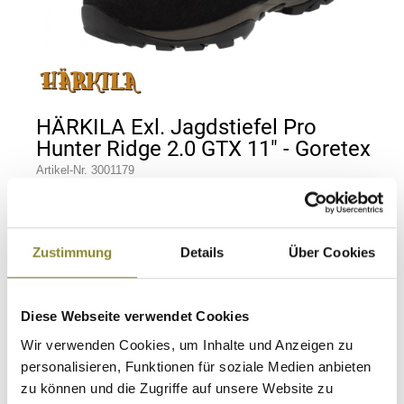
n
HÄRKILA Exl. Jagdstiefel Pro
Hunter Ridge 2.0 GTX 11" - Goretex
Artikel-Nr.
3001179
Erhältlich seit 11.01.2023
Der Stiefel für den Profi! Ein Ganzjahresstiefel der
Spitzenklasse! Extrem strapazierfähiger
Zustimmung
Details
Über Cookies
Qualitätsstiefel mit hohem Schaft. Ideal für alle Formen
der aktiven Jagd sowie für Trekking in extrem
unwegsamem Gelände Sowohl das Obermaterial aus
Diese Webseite verwendet Cookies
2,2 mm dickem Nubukleder, sowie die halbsteife
Vibram Campos-Sohle bietet optimalen Komfort für
Wir verwenden Cookies, um Inhalte und Anzeigen zu
jeden Tag. Hergestellt in Europa und ausgestattet mit
personalisieren, Funktionen für soziale Medien anbieten
der bewährten Goretex-Membrane
zu können und die Zugriffe auf unsere Website zu