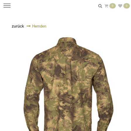
0
0
zurück
Hemden