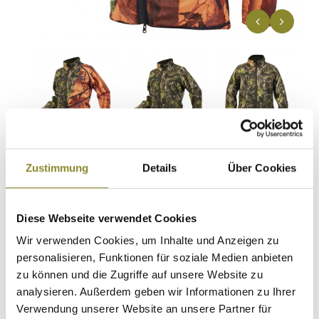
Zustimmung
Details
Über Cookies
HART - Damen-Softshell-Jacke
Diese Webseite verwendet Cookies
SOSBUN 2D LADY - winddicht -
forest BLAZE
Wir verwenden Cookies, um Inhalte und Anzeigen zu
personalisieren, Funktionen für soziale Medien anbieten
Artikel-Nr.
XHSBW
zu können und die Zugriffe auf unsere Website zu
Erhältlich seit 28.10.2023
analysieren. Außerdem geben wir Informationen zu Ihrer
weiche, absolut lautlose (aufgerauhte Oberfläche)
Verwendung unserer Website an unsere Partner für
Softshell-Jacke mit Windtech-Technologie! absolut
er