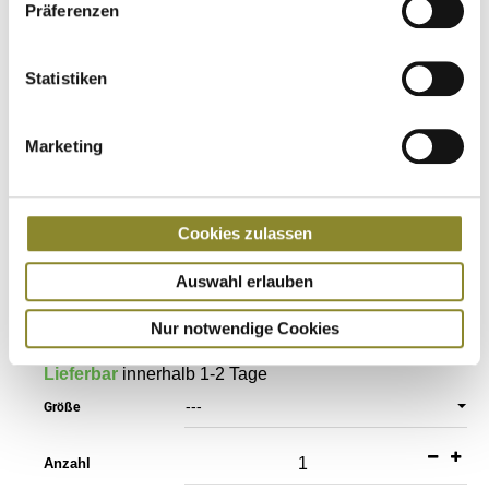
Präferenzen
Weichheit und Halt, wodurch jeder Schritt leichter wird
als der vorherige. Internes Isolationsfutter aus SCR-
Neopren, verstärkt mit einem Graphene-Futtermaterial.
Statistiken
Graphen reguliert die Temperatur Ihrer Füße und
fungiert als Filter zwischen Ihrer Haut und der
Marketing
Umgebung, indem es Wärme bei wärmerem Wetter
abführt und Körperwärme in kälteren Klimazonen
bewahrt und gleichmäßig verteilt. GEL DYNAMIC
Footbed (GDF): Dynamische Komfort-Einlegesohle auf
Cookies zulassen
Gelbasis zur Optimierung der Dämpfung und Stabilität
Auswahl erlauben
bei jedem Schritt.
Nur notwendige Cookies
Lieferbar
innerhalb 1-2 Tage
---
Größe
Anzahl