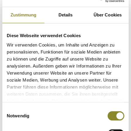
verstellbarem Gurt. SKYWALKER bietet die höchste
Bandbreite unserer Gummistiefelkollektion.
Zustimmung
Details
Über Cookies
Hochwertige Materialien für den anspruchsvollsten
Jäger. Vulkanisiert mit einem extrem hohen Anteil an
Naturkautschuk (78 %), geschmolzen mit einem
Diese Webseite verwendet Cookies
kleinen Anteil an EPDM, der die Abriebfestigkeit
Wir verwenden Cookies, um Inhalte und Anzeigen zu
verbessert. EPDM ist ein Polymer, das aufgrund seiner
personalisieren, Funktionen für soziale Medien anbieten
hohen Leistung gegen atmosphärische, saure,
zu können und die Zugriffe auf unsere Website zu
ultraviolette und Ozonmittel selbst in den rauesten
analysieren. Außerdem geben wir Informationen zu Ihrer
Außenumgebungen hervorragende Ergebnisse liefert.
Verwendung unserer Website an unsere Partner für
Die resultierende Mischung bietet außergewöhnliche
soziale Medien, Werbung und Analysen weiter. Unsere
Reißfestigkeit und Komforteigenschaften. HAX-
Partner führen diese Informationen möglicherweise mit
Support: Ein Teil, das Ferse und Knöchel umschließt,
weiteren Daten zusammen, die Sie ihnen bereitgestellt
um die Unterstützung und Passform Ihrer Füße bei
haben oder die sie im Rahmen Ihrer Nutzung der Dienste
jedem Schritt zu verbessern. LWAT-Aussensohle:
gesammelt haben.
Dank der speziellen BG-Gummimischung für besseren
Einwilligungsauswahl
Halt in gefrorenem Gelände oder Schlamm ausgelegt.
Notwendig
CRADLE-Zwischensohle: Der Schaumstoff der
Zwischensohle bietet eine gute Balance zwischen