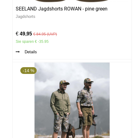
SEELAND Jagdshorts ROWAN - pine green
Jagdshorts
€
49,95
€ 84.95 (UVP)
Sie sparen € -35.95
Details
-14 %