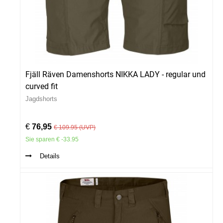
Fjäll Räven Damenshorts NIKKA LADY - regular und
curved fit
Jagdshorts
€
76,95
€ 109.95 (UVP)
Sie sparen € -33.95
Details