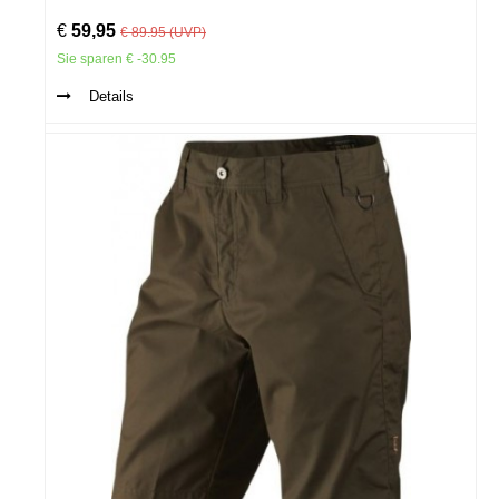
€
59,95
€ 89.95 (UVP)
Sie sparen € -30.95
Details