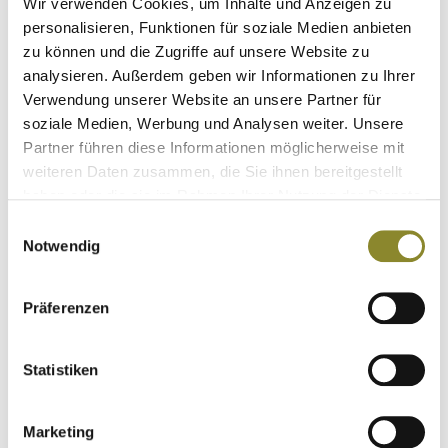
Wir verwenden Cookies, um Inhalte und Anzeigen zu
personalisieren, Funktionen für soziale Medien anbieten
zu können und die Zugriffe auf unsere Website zu
analysieren. Außerdem geben wir Informationen zu Ihrer
Verwendung unserer Website an unsere Partner für
soziale Medien, Werbung und Analysen weiter. Unsere
Partner führen diese Informationen möglicherweise mit
weiteren Daten zusammen, die Sie ihnen bereitgestellt
haben oder die sie im Rahmen Ihrer Nutzung der Dienste
gesammelt haben.
Einwilligungsauswahl
Notwendig
Aigle Bermuda ACCON
Jagdshorts
Präferenzen
€
69,95
€ 74.95 (UVP)
Statistiken
Sie sparen € -5.95
Details
Marketing