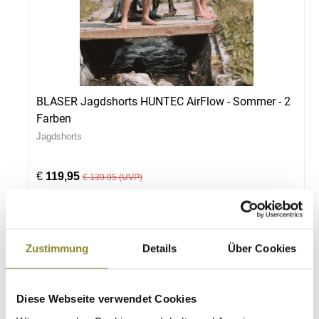
BLASER Jagdshorts HUNTEC AirFlow - Sommer - 2
Farben
Jagdshorts
€
119,95
€ 139.95 (UVP)
Sie sparen € -20.95
Details
Zustimmung
Details
Über Cookies
-7 %
Diese Webseite verwendet Cookies