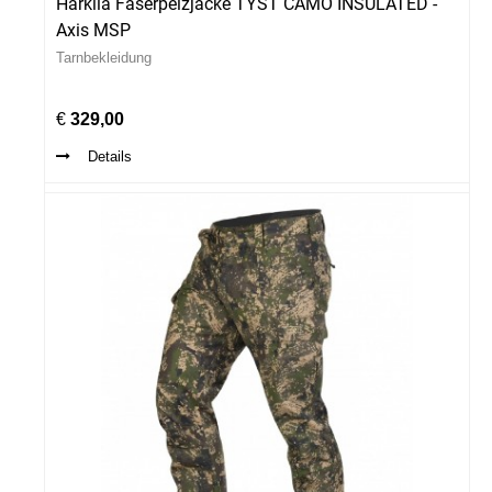
Härkila Faserpelzjacke TYST CAMO INSULATED -
Axis MSP
Tarnbekleidung
€
329,00
Details