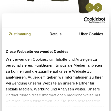
n
Zustimmung
Details
Über Cookies
Diese Webseite verwendet Cookies
Wir verwenden Cookies, um Inhalte und Anzeigen zu
personalisieren, Funktionen für soziale Medien anbieten
zu können und die Zugriffe auf unsere Website zu
analysieren. Außerdem geben wir Informationen zu Ihrer
Verwendung unserer Website an unsere Partner für
HOUSE OF HUNTING Fleece-Hoodie
soziale Medien, Werbung und Analysen weiter. Unsere
PELLEGRINO
Partner führen diese Informationen möglicherweise mit
Artikel-Nr.
84252004
weiteren Daten zusammen, die Sie ihnen bereitgestellt
Erhältlich seit 12.12.2023
haben oder die sie im Rahmen Ihrer Nutzung der Dienste