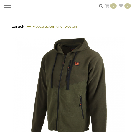
0
0
zurück
Fleecejacken und -westen