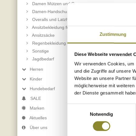
Damen Mützen und Caps
Damen-Handschuhe
Overalls und Latzhosen für Damen
Ansitzbekleidung für Damen
Ausstattung
Zustimmung
Ansitzsäcke
Regenbekleidung
Hauptmaterial: 65 C
Sonstige
Diese Webseite verwendet 
Strickbündchen an 
Jagdbedarf
Wir verwenden Cookies, um I
Herren
und die Zugriffe auf unsere 
Website an unsere Partner fü
Kinder
möglicherweise mit weiteren
Hundebedarf
der Dienste gesammelt habe
SALE
zurück
Einwilligungsauswahl
Marken
Notwendig
Aktuelles
Über uns