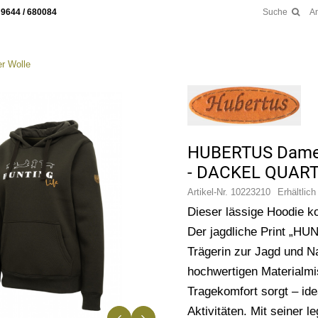
 9644 / 680084
Suche
A
r Wolle
HUBERTUS Damen-
- DACKEL QUAR
Artikel-Nr.
10223210
Erhältlich
Dieser lässige Hoodie k
Der jagdliche Print „HU
Trägerin zur Jagd und Na
hochwertigen Materialm
Tragekomfort sorgt – ide
Aktivitäten. Mit seiner 