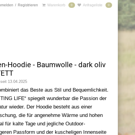
nmelden
/
Registrieren
Warenkorb
Anfrageliste
0
0
Hoodie - Baumwolle - dark oliv
TETT
 seit 13.04.2025
ombiniert das Beste aus Stil und Bequemlichkeit.
NTING LIFE“ spiegelt wunderbar die Passion der
tur wieder. Der Hoodie besteht aus einer
ischung, die für angenehme Wärme und hohen
al für kalte Tage und jegliche Outdoor-
legeren Passform und der kuscheligen Innenseite