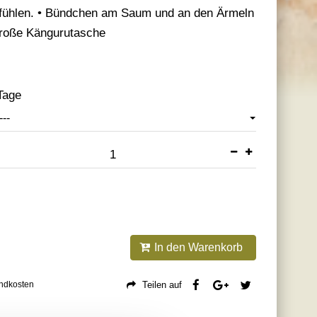
hlfühlen. • Bündchen am Saum und an den Ärmeln
große Kängurutasche
Tage
---
In den Warenkorb
andkosten
Teilen auf