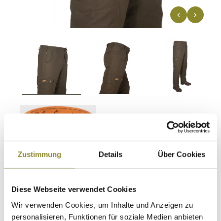
Hubertus Damen Jagdhose Miporex
Zustimmung
Details
Über Cookies
- wind- und wasserdicht mit
Membrane
Artikel-Nr.
10652133
Diese Webseite verwendet Cookies
Erhältlich seit 09.12.2025
Wir verwenden Cookies, um Inhalte und Anzeigen zu
Unsere Damen Thermo Jagdhose besticht durch ihre
personalisieren, Funktionen für soziale Medien anbieten
Membrane und ein leichtes Futter. Sie eignet sich
er