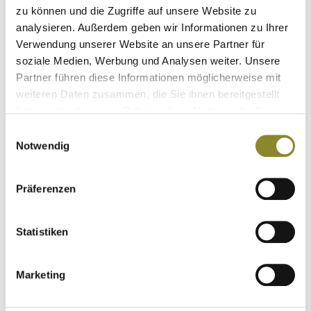
zu können und die Zugriffe auf unsere Website zu
somit perfekt für den morgendlichen Ansitz im Sommer
analysieren. Außerdem geben wir Informationen zu Ihrer
en
oder auch als Übergangshose. Dank der Miporex
Verwendung unserer Website an unsere Partner für
Membrane ist die Trägerin perfekt vor Nässe durch
soziale Medien, Werbung und Analysen weiter. Unsere
Morgentau oder einen aufkommenden Regenschauer
Partner führen diese Informationen möglicherweise mit
geschützt.
l
weiteren Daten zusammen, die Sie ihnen bereitgestellt
haben oder die sie im Rahmen Ihrer Nutzung der Dienste
gesammelt haben.
Einwilligungsauswahl
Lieferbar
innerhalb 1-4 Tage
Notwendig
---
Größe
Präferenzen
Anzahl
Statistiken
98,00
€
Marketing
men
Produkt anfragen
In den Warenkorb