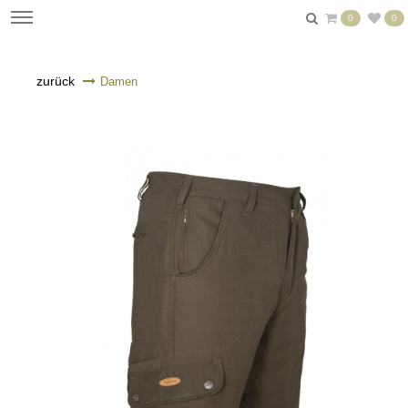
0
0
zurück
Damen
n