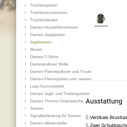
Trachtenjacken
Trachtenaccessoires
Trachtenblusen
Damen-Hundeführerhosen
Damen-Jagdjacken
Jagdwesten
Blusen
Damen-T-Shirts
Damenpullover Wolle
Damen-Fleecepullover und Troyer
Damen-Fleecejacken und -westen
Lady-Gummistiefel
Damen Jagd- und Trekkingstiefel
Ausstattung
Damen Thermo-Unterwäsche
Socken
Signalbekleidung für Damen
 Vertikale Brustta
Damen-Winterstiefel
 Zwei Schubtasch