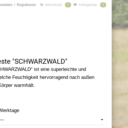
nmelden
/
Registrieren
Warenkorb
Anfrageliste
0
0
este "SCHWARZWALD"
CHWARZWALD“ ist eine superleichte und
lche Feuchtigkeit hervorragend nach außen
Körper warmhält.
 Werktage
---