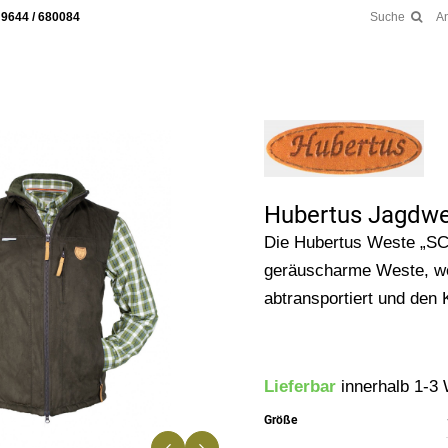
 9644 / 680084
Suche
A
Hubertus Jagdw
Die Hubertus Weste „S
geräuscharme Weste, we
abtransportiert und den 
Lieferbar
innerhalb 1-3
Größe