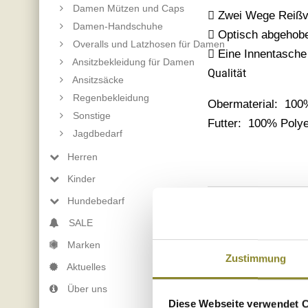
Damen Mützen und Caps
 Zwei Wege Reißv
Damen-Handschuhe
 Optisch abgehobe
Overalls und Latzhosen für Damen
 Eine Innentasche
Ansitzbekleidung für Damen
Qualität
Ansitzsäcke
Regenbekleidung
Obermaterial: 100
Sonstige
Futter: 100% Polye
Jagdbedarf
Herren
Kinder
Hundebedarf
SALE
Das könnte Si
Marken
Zustimmung
Aktuelles
Über uns
Diese Webseite verwendet 