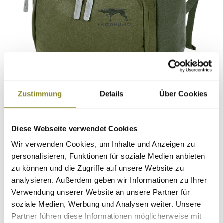
n
Zustimmung
Details
Über Cookies
Diese Webseite verwendet Cookies
Wir verwenden Cookies, um Inhalte und Anzeigen zu
personalisieren, Funktionen für soziale Medien anbieten
zu können und die Zugriffe auf unsere Website zu
Jagdhund Rucksack
analysieren. Außerdem geben wir Informationen zu Ihrer
LODENRUCKSACK EISBACH - 30
Verwendung unserer Website an unsere Partner für
Liter
soziale Medien, Werbung und Analysen weiter. Unsere
Artikel-Nr.
JO6633
Partner führen diese Informationen möglicherweise mit
Erhältlich seit 03.05.2022