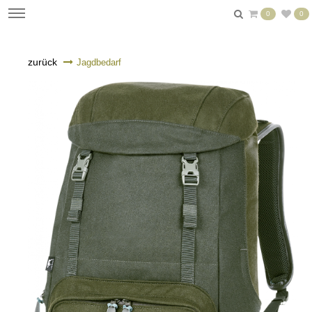
0
0
zurück
Jagdbedarf