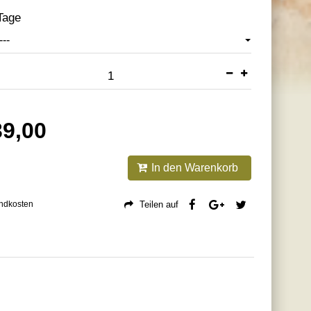
Tage
---
39,00
In den Warenkorb
andkosten
Teilen auf