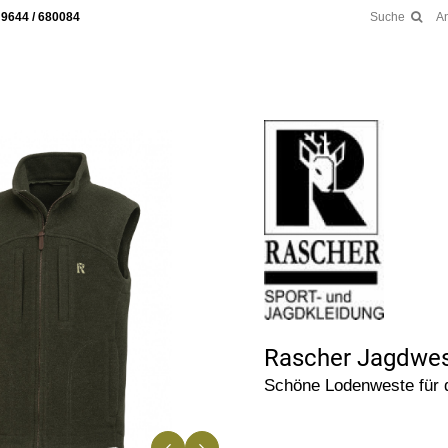
 9644 / 680084
Suche
A
Rascher Jagdwe
Schöne Lodenweste für 