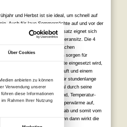
ühjahr und Herbst ist sie ideal, um schnell auf
ein. Auch für laue Sommernächte auf und vor der
u verleben. Im jagdlichen Einsatz eignet sich
Isolationsschicht auf dem Winteransitz. Die 4
 für Jagdutensilien und Wertsachen
Über Cookies
d der hochschließende Kragen sorgen für
der Loden, der an dieser Weste eingesetzt wird,
 der darin eingeschlossenen Luft und einem
n Zwischenschicht/Midlayer für stundenlange
 Medien anbieten zu können
et sich das Loden-Obermaterial durch seine
hrer Verwendung unserer
 führen diese Informationen
 im Material zugleich isolierend, Temperatur-
ie im Rahmen Ihrer Nutzung
 körperlicher Aktivität die Körperwärme auf,
ivität, verlässlich nach außen ab und somit vom
 der Weste inaktiv wird - denn dann wirkt die
Marketing