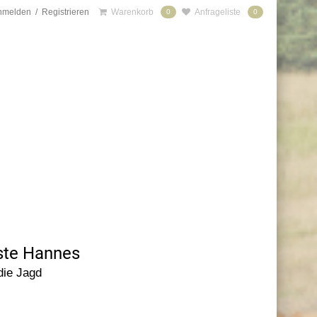
nmelden
/
Registrieren
Warenkorb
Anfrageliste
0
0
ste Hannes
die Jagd