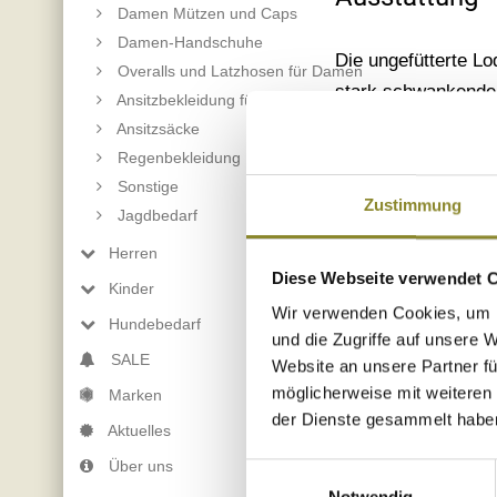
Damen Mützen und Caps
Damen-Handschuhe
Die ungefütterte Lo
Overalls und Latzhosen für Damen
stark schwankenden
Ansitzbekleidung für Damen
Jagdhütte eignet si
Ansitzsäcke
die Weste "Hannes" 
Regenbekleidung
Reißverschlusstasc
Sonstige
Zustimmung
(Schlüsselbund, Sm
Jagdbedarf
maximalen Tragekom
Herren
durch das Velour-F
Diese Webseite verwendet 
Kinder
Gewicht von 470g/m
Wir verwenden Cookies, um I
Hundebedarf
Winteransitze bei 
und die Zugriffe auf unsere 
SALE
Website an unsere Partner fü
Thermoregulations-E
möglicherweise mit weiteren
Marken
regulierend und atm
der Dienste gesammelt habe
Aktuelles
speichert sie und 
Körper weg; das wi
Über uns
Einwilligungsauswahl
im Loden eingeschl
Notwendig