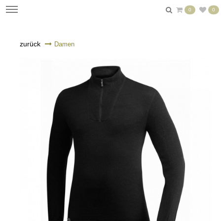
0
0
zurück
Damen
n